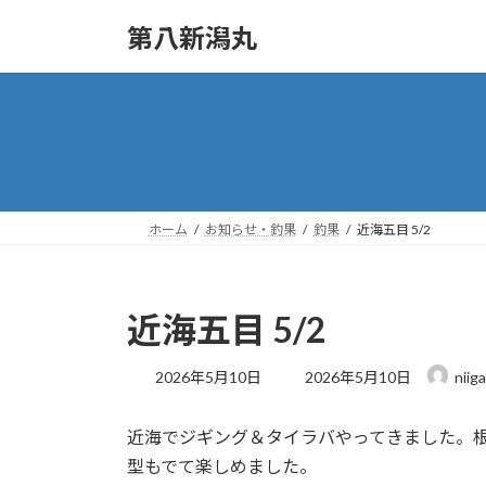
コ
ナ
第八新潟丸
ン
ビ
テ
ゲ
ン
ー
ツ
シ
へ
ョ
ス
ン
キ
に
ッ
移
ホーム
お知らせ・釣果
釣果
近海五目 5/2
プ
動
近海五目 5/2
最
2026年5月10日
2026年5月10日
niig
終
更
近海でジギング＆タイラバやってきました。
新
日
型もでて楽しめました。
時